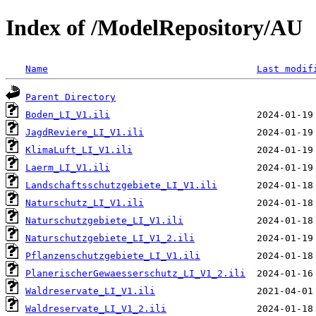
Index of /ModelRepository/AU
Name
Last modif
Parent Directory
Boden_LI_V1.ili
JagdReviere_LI_V1.ili
KlimaLuft_LI_V1.ili
Laerm_LI_V1.ili
Landschaftsschutzgebiete_LI_V1.ili
Naturschutz_LI_V1.ili
Naturschutzgebiete_LI_V1.ili
Naturschutzgebiete_LI_V1_2.ili
Pflanzenschutzgebiete_LI_V1.ili
PlanerischerGewaesserschutz_LI_V1_2.ili
Waldreservate_LI_V1.ili
Waldreservate_LI_V1_2.ili